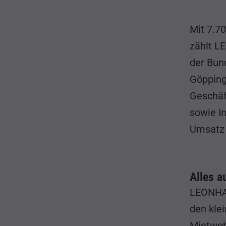
Mit 7.7
zählt L
der Bun
Göppinge
Geschäf
sowie In
Umsatz 
Alles a
LEONHAR
den kle
Mietwoh