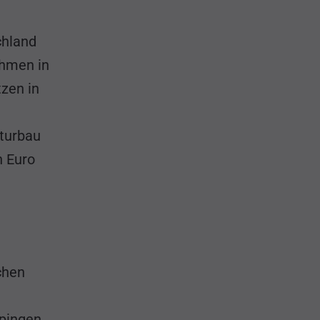
chland
hmen in
zen in
kturbau
n Euro
chen
ppingen