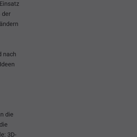
Einsatz
 der
bändern
d nach
 Ideen
n die
die
le: 3D-