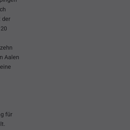
uch
 der
 20
 zehn
en Aalen
seine
g für
lt.