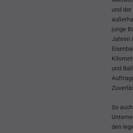
und der 
außerha
junge B
Jahren 
Eisenba
Kilomet
und Bal
Auftrag
Zuverläs
So auch
Unterne
den lege