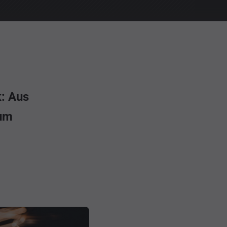
k: Aus
zum