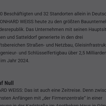
00 Beschäftigten und 32 Standorten allein in Deuts
EONHARD WEISS heute zu den größten Bauunterne
desrepublik. Das Unternehmen mit seinen Hauptsit
n und Satteldorf generierte in den drei
tsbereichen Straßen- und Netzbau, Gleisinfrastru
genieur- und Schlüsselfertigbau über 2,5 Milliarde
im Jahr 2024.
uf Null
D WEISS: Das ist auch eine Zeitreise. Denn zwis
insten Anfängen mit „der Firmenzentrale“ in einer
nung in der Karlstraße im Apotheken-Haus in Gö