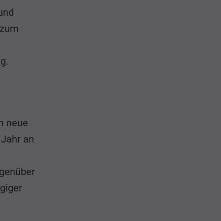
 und
 zum
g.
um neue
 Jahr an
egenüber
giger