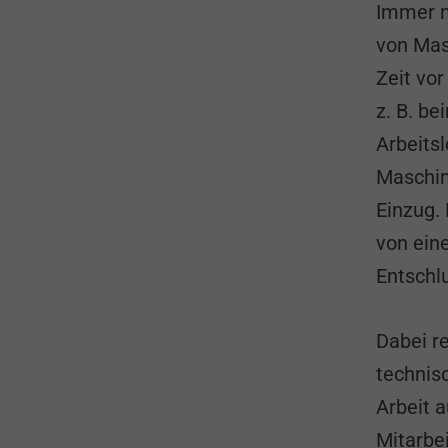
Immer n
von Mas
Zeit vo
z. B. b
Arbeits
Maschin
Einzug.
von ein
Entschl
Dabei r
technis
Arbeit a
Mitarbei