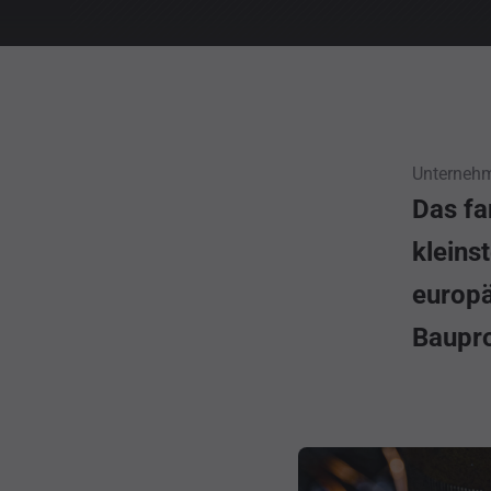
Unternehm
Das fa
kleins
europä
Baupro