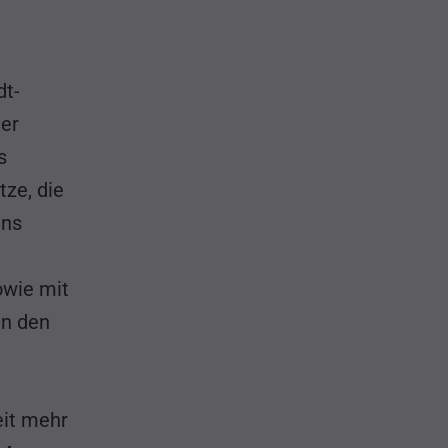
dt-
ter
s
tze, die
ens
owie mit
in den
eit mehr