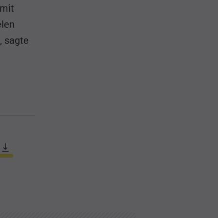
 mit
elen
, sagte