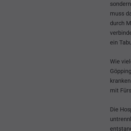
sondern
muss da
durch M
verbind
ein Tabu
Wie vie
Göpping
kranken
mit Für
Die Hos
untrenn
entstan