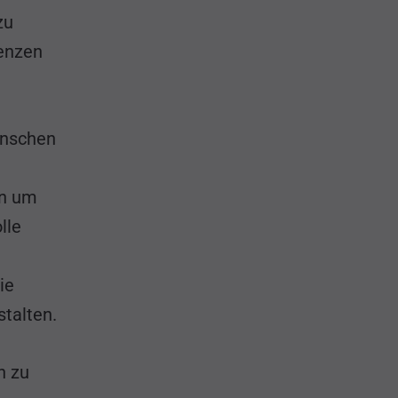
zu
renzen
enschen
rn um
lle
ie
talten.
n zu