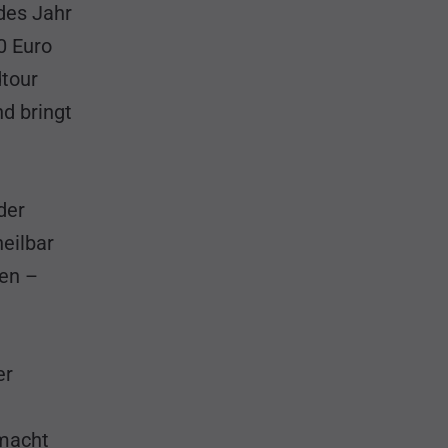
des Jahr
0 Euro
dtour
d bringt
der
eilbar
hen –
er
emacht