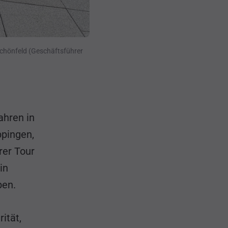
chönfeld (Geschäftsführer
ahren in
ppingen,
rer Tour
in
ben.
ität,