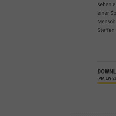
sehen e
einer S
Mensche
Steffen
DOWNL
PM LW 20