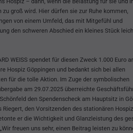
ns Hospiz – dann, wenn die Belastung für sie und i
n zu groß wird. Hier dürfen sie zur Ruhe kommen,
ngen von einem Umfeld, das mit Mitgefühl und
ng den schweren Abschied ein kleines Stück leich
D WEISS spendet für diesen Zweck 1.000 Euro a
äre Hospiz Göppingen und bedankt sich bei allen
ten für die tolle Aktion. Im Zuge der symbolischen
bergabe am 29.07.2025 überreichte Geschäftsfüh
 Schönfeld den Spendenscheck am Hauptsitz in G
s Riegert, den Vorsitzenden des stationären Hospiz
etonte er die Wichtigkeit und Glanzleistung des g
„Wir freuen uns sehr, einen Beitrag leisten zu kön