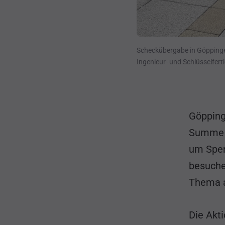
Scheckübergabe in Göppinge
Ingenieur- und Schlüsself
Göppinge
Summe r
um Spen
besuche
Thema a
Die Akti