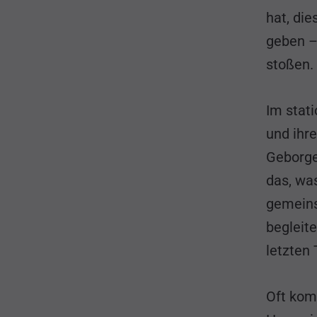
hat, di
geben –
stoßen.
Im stat
und ihr
Geborge
das, was
gemeins
begleit
letzten
Oft kom