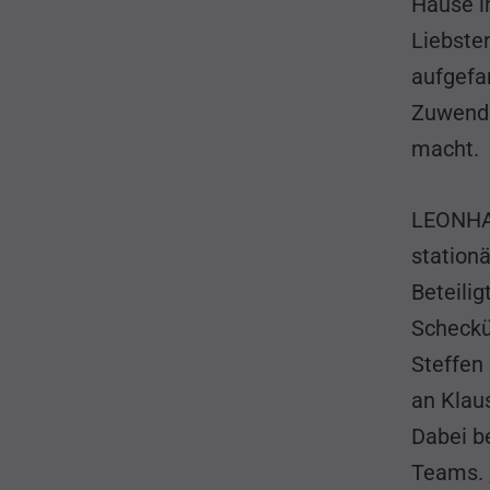
Hause i
Liebste
aufgefa
Zuwendu
macht.
LEONHAR
station
Beteilig
Scheckü
Steffen
an Klau
Dabei b
Teams. 