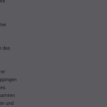
hre
ter
n das
rer
öppingen
es.
esamten
nen und