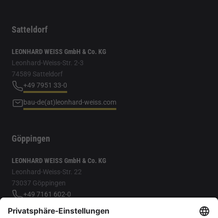
Satteldorf
LEONHARD WEISS GmbH & Co. KG
Leonhard-Weiss-Str. 2-3
74589 Satteldorf
+49 7951 33-0
bau-de(at)leonhard-weiss.com
Göppingen
LEONHARD WEISS GmbH & Co. KG
Leonhard-Weiss-Str. 22
73037 Göppingen
+49 7161 602-0
bau-de(at)leonhard-weiss.com