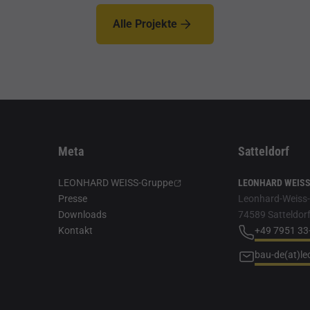
Alle Projekte
Meta
Satteldorf
LEONHARD WEISS-Gruppe
LEONHARD WEISS 
Presse
Leonhard-Weiss-S
Downloads
74589 Satteldor
Kontakt
+49 7951 33
bau-de(at)l