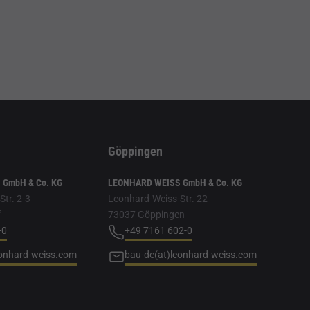
Göppingen
GmbH & Co. KG
LEONHARD WEISS GmbH & Co. KG
tr. 2-3
Leonhard-Weiss-Str. 22
f
73037 Göppingen
-0
+49 7161 602-0
eonhard-weiss.com
bau-de(at)leonhard-weiss.com