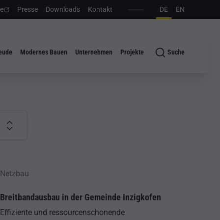
e
Presse
Downloads
Kontakt
DE
EN
eude
Modernes Bauen
Unternehmen
Projekte
Suche
ROJEKTE
Netzbau
Breitbandausbau in der Gemeinde Inzigkofen
Effiziente und ressourcenschonende