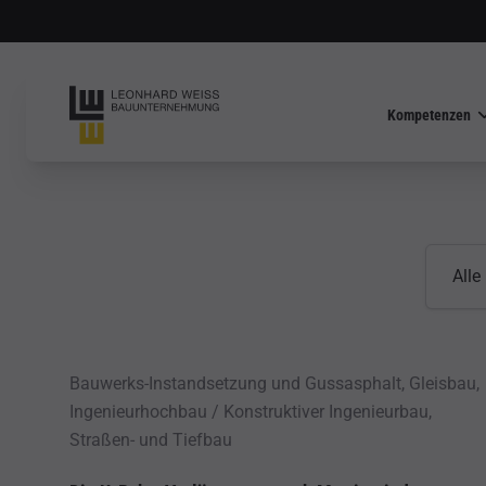
Kompetenzen
WEITER
Kompete
All
Bauwerks-Instandsetzung und Gussasphalt, Gleisbau,
Ingenieurhochbau / Konstruktiver Ingenieurbau,
Straßen- und Tiefbau