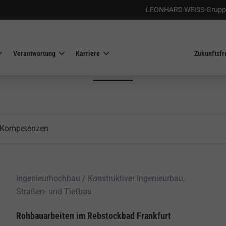
LEONHARD WEISS-Grupp
Unsere Erfolgsgeschichten
Verantwortung
Karriere
Zukunftsfr
E ERFOLGREICHE BAUP
nzen
e Kompetenzen
Ingenieurhochbau / Konstruktiver Ingenieurbau,
Straßen- und Tiefbau
Rohbauarbeiten im Rebstockbad Frankfurt